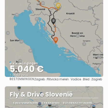
o.v.v. wijzigingen
5.040 €
Totale prijs
BESTEMMINGEN
Zagreb · Plitvicka meren · Vodice · Bled · Zagreb
Bekijk
Fly & Drive Slovenië
5 BESTEMMINGEN
2 TRANSFERS
9 OVERNACHTINGEN