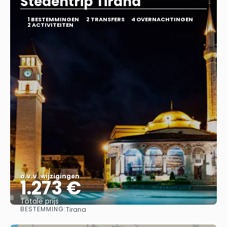
Stedentrip Tirana
1 BESTEMMINGEN
2 TRANSFERS
4 OVERNACHTINGEN
2 ACTIVITEITEN
o.v.v. wijzigingen
1.273 €
Totale prijs
BESTEMMING:
Tirana
Bekijk