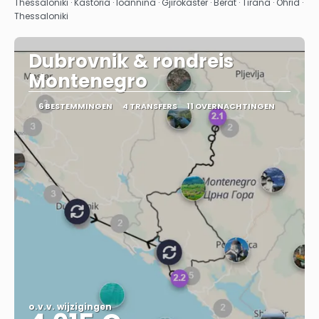
Bekijk
Thessaloniki · Kastoria · Ioannina · Gjirokaster · Berat · Tirana · Ohrid ·
Thessaloniki
Dubrovnik & rondreis
Montenegro
6 BESTEMMINGEN
4 TRANSFERS
11 OVERNACHTINGEN
o.v.v. wijzigingen