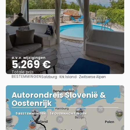
o.v.v. wijzigingen
5.269 €
Totale prijs
BESTEMMINGEN
Salzburg · Krk Island · Zwitserse Alpen
Bekijk
Autorondreis Slovenië &
Oostenrijk
5 BESTEMMINGEN
14 OVERNACHTINGEN