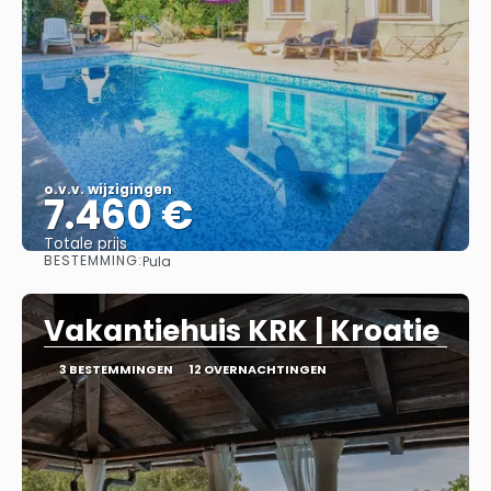
o.v.v. wijzigingen
7.460 €
Totale prijs
BESTEMMING:
Pula
Bekijk
Vakantiehuis KRK | Kroatie
3 BESTEMMINGEN
12 OVERNACHTINGEN