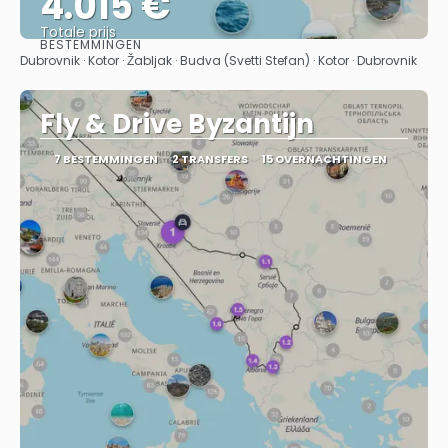
4.015 €
Totale prijs
BESTEMMINGEN
Bekijk
Dubrovnik · Kotor · Žabljak · Budva (Svetti Stefan) · Kotor · Dubrovnik
Fly & Drive Byzantijn
7 BESTEMMINGEN
2 TRANSFERS
15 OVERNACHTINGEN