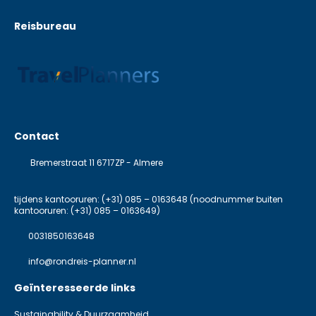
Reisbureau
Contact
Bremerstraat 11 6717ZP - Almere
tijdens kantooruren: (+31) 085 – 0163648 (noodnummer buiten
kantooruren: (+31) 085 – 0163649)
0031850163648
info@rondreis-planner.nl
Geïnteresseerde links
Sustainability & Duurzaamheid