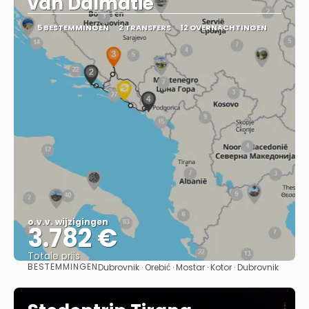
van Dalmatië
5 BESTEMMINGEN
2 TRANSFERS
12 OVERNACHTINGEN
o.v.v. wijzigingen
3.782 €
Totale prijs
BESTEMMINGEN
Dubrovnik · Orebić · Mostar · Kotor · Dubrovnik
Bekijk