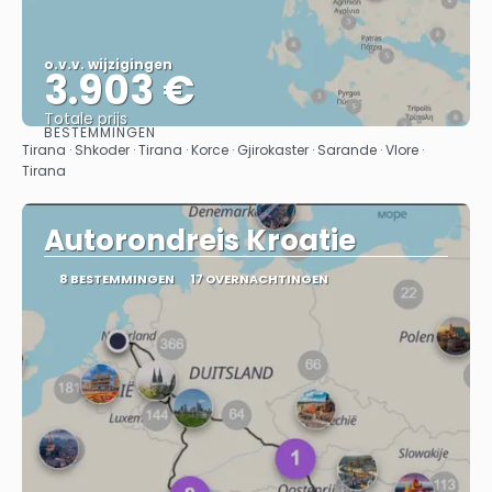
o.v.v. wijzigingen
3.903 €
Totale prijs
BESTEMMINGEN
Bekijk
Tirana · Shkoder · Tirana · Korce · Gjirokaster · Sarande · Vlore ·
Tirana
Autorondreis Kroatie
8 BESTEMMINGEN
17 OVERNACHTINGEN