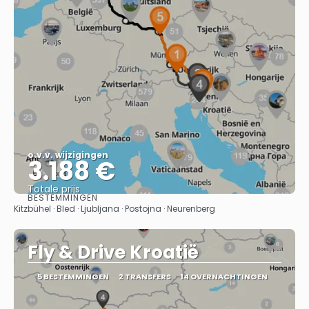
o.v.v. wijzigingen
3.188 €
Totale prijs
BESTEMMINGEN
Bekijk
Kitzbühel · Bled · Ljubljana · Postojna · Neurenberg
Fly & Drive Kroatië
5 BESTEMMINGEN
2 TRANSFERS
14 OVERNACHTINGEN