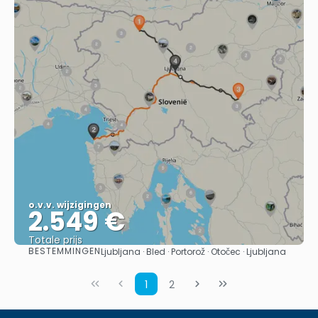
o.v.v. wijzigingen
2.549 €
Totale prijs
BESTEMMINGEN
Ljubljana · Bled · Portorož · Otočec · Ljubljana
Bekijk
1
2