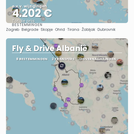
o.v.v. wijzigingen
4.202 €
Totale prijs
BESTEMMINGEN
Bekijk
Zagreb · Belgrade · Skopje · Ohrid · Tirana · Žabljak · Dubrovnik
Fly & Drive Albanië
8 BESTEMMINGEN
2 TRANSFERS
13 OVERNACHTINGEN