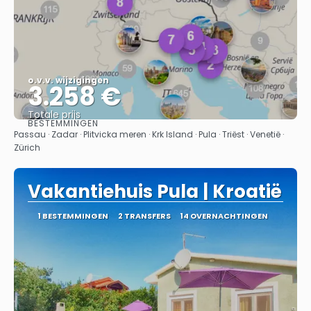
o.v.v. wijzigingen
3.258 €
Totale prijs
BESTEMMINGEN
Bekijk
Passau · Zadar · Plitvicka meren · Krk Island · Pula · Triëst · Venetië ·
Zürich
Vakantiehuis Pula | Kroatië
1 BESTEMMINGEN
2 TRANSFERS
14 OVERNACHTINGEN