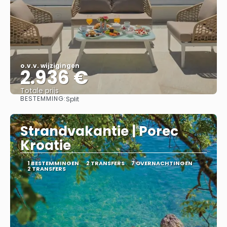
o.v.v. wijzigingen
2.936 €
Totale prijs
BESTEMMING:
Split
Bekijk
Strandvakantie | Porec
Kroatie
1 BESTEMMINGEN
2 TRANSFERS
7 OVERNACHTINGEN
2 TRANSFERS