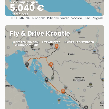
o.v.v. wijzigingen
5.040 €
Totale prijs
BESTEMMINGEN
Zagreb · Plitvicka meren · Vodice · Bled · Zagreb
Bekijk
Fly & Drive Kroatie
6 BESTEMMINGEN
2 TRANSFERS
15 OVERNACHTINGEN
1 WERKZAAMHEID