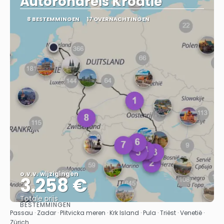
Autorondreis Kroatie
8 BESTEMMINGEN
17 OVERNACHTINGEN
o.v.v. wijzigingen
3.258 €
Totale prijs
BESTEMMINGEN
Bekijk
Passau · Zadar · Plitvicka meren · Krk Island · Pula · Triëst · Venetië ·
Zürich