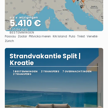
o.v.v. wijzigingen
5.410 €
Totale prijs
BESTEMMINGEN
Bekijk
Passau · Zadar · Plitvicka meren · Krk Island · Pula · Triëst · Venetië ·
Zürich
Strandvakantie Split |
Kroatie
1 BESTEMMINGEN
2 TRANSFERS
7 OVERNACHTINGEN
2 TRANSFERS