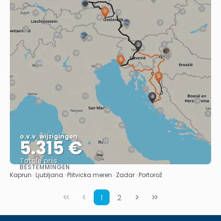
o.v.v. wijzigingen
5.315 €
Totale prijs
BESTEMMINGEN
Bekijk
Kaprun · Ljubljana · Plitvicka meren · Zadar · Portorož
1
2