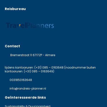
Reisbureau
Contact
Bremerstraat 11 6717ZP - Almere
tijdens kantooruren: (+31) 085 – 0163648 (noodnummer buiten
kantooruren: (+31) 085 – 0163649)
0031850163648
info@rondreis-planner.nl
Geïnteresseerde links
Sustainability & Duurzaamheid