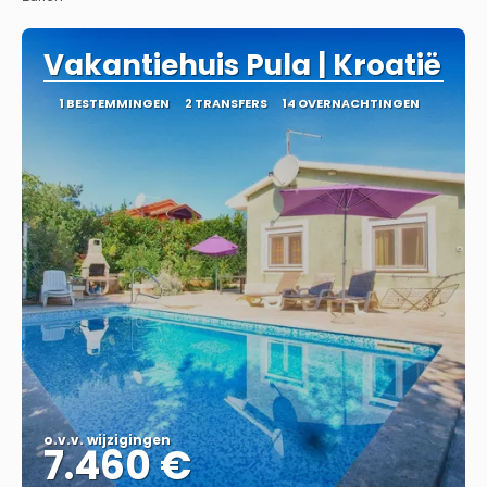
Vakantiehuis Pula | Kroatië
1 BESTEMMINGEN
2 TRANSFERS
14 OVERNACHTINGEN
o.v.v. wijzigingen
7.460 €