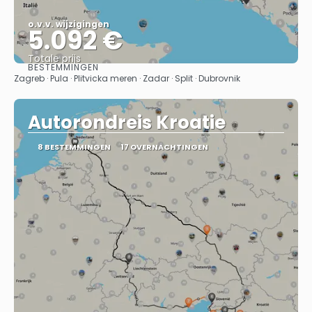
o.v.v. wijzigingen
5.092 €
Totale prijs
BESTEMMINGEN
Bekijk
Zagreb · Pula · Plitvicka meren · Zadar · Split · Dubrovnik
Autorondreis Kroatie
8 BESTEMMINGEN
17 OVERNACHTINGEN