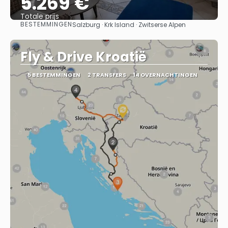
5.269 €
Totale prijs
BESTEMMINGEN
Salzburg · Krk Island · Zwitserse Alpen
Bekijk
Fly & Drive Kroatië
5 BESTEMMINGEN
2 TRANSFERS
14 OVERNACHTINGEN