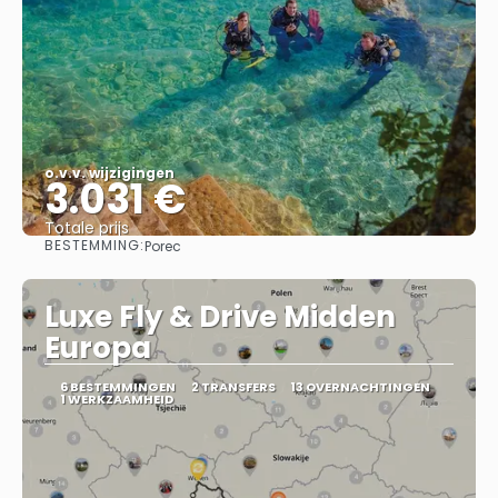
o.v.v. wijzigingen
3.031 €
Totale prijs
BESTEMMING:
Porec
Bekijk
Luxe Fly & Drive Midden
Europa
6 BESTEMMINGEN
2 TRANSFERS
13 OVERNACHTINGEN
1 WERKZAAMHEID