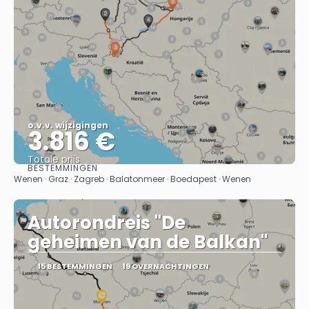
o.v.v. wijzigingen
3.816 €
Totale prijs
BESTEMMINGEN
Bekijk
Wenen · Graz · Zagreb · Balatonmeer · Boedapest · Wenen
Autorondreis "De
geheimen van de Balkan"
15 BESTEMMINGEN
19 OVERNACHTINGEN