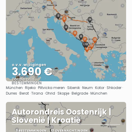
o.v.v. wijzigingen
3.690 €
Totale prijs
BESTEMMINGEN
Bekijk
München · Rijeka · Plitvicka meren · Sibenik · Neum · Kotor · Shkoder ·
Durres · Berat · Tirana · Ohrid · Skopje · Belgrade · München
Autorondreis Oostenrijk |
Slovenië | Kroatië
5 BESTEMMINGEN
13 OVERNACHTINGEN