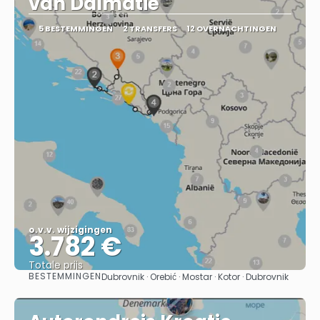
van Dalmatië
5 BESTEMMINGEN
2 TRANSFERS
12 OVERNACHTINGEN
o.v.v. wijzigingen
3.782 €
Totale prijs
BESTEMMINGEN
Dubrovnik · Orebić · Mostar · Kotor · Dubrovnik
Bekijk