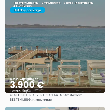
1 BESTEMMINGEN
2 TRANSFERS
7 OVERNACHTINGEN
2 TRANSFERS
Holiday package
o.v.v. wijzigingen
3.900 €
Totale prijs
GESELECTEERDE VERTREKPLAATS :
Amsterdam
Bekijk
BESTEMMING:
Fuerteventura