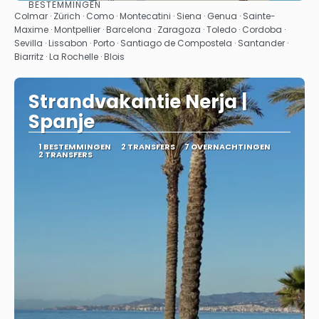
BESTEMMINGEN
Bekijk
Colmar · Zürich · Como · Montecatini · Siena · Genua · Sainte-
Maxime · Montpellier · Barcelona · Zaragoza · Toledo · Cordoba ·
Sevilla · Lissabon · Porto · Santiago de Compostela · Santander ·
Biarritz · La Rochelle · Blois
Strandvakantie Nerja |
Spanje
1 BESTEMMINGEN
2 TRANSFERS
7 OVERNACHTINGEN
2 TRANSFERS