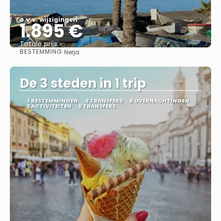
o.v.v. wijzigingen
1.895 €
Totale prijs
BESTEMMING:
Nerja
Bekijk
De 3 steden in 1 trip
3 BESTEMMINGEN
4 TRANSFERS
8 OVERNACHTINGEN
3 ACTIVITEITEN
6 TRANSFERS