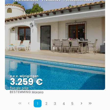
o.v.v. wijzigingen
3.259 €
Totale prijs
BESTEMMING:
Moraira
Bekijk
1
2
3
4
5