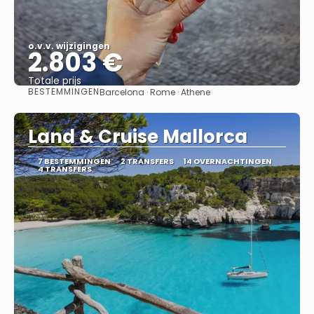
o.v.v. wijzigingen
2.803 €
Totale prijs
BESTEMMINGEN
Barcelona · Rome · Athene
Bekijk
Land & Cruise Mallorca
7 BESTEMMINGEN
2 TRANSFERS
14 OVERNACHTINGEN
4 TRANSFERS