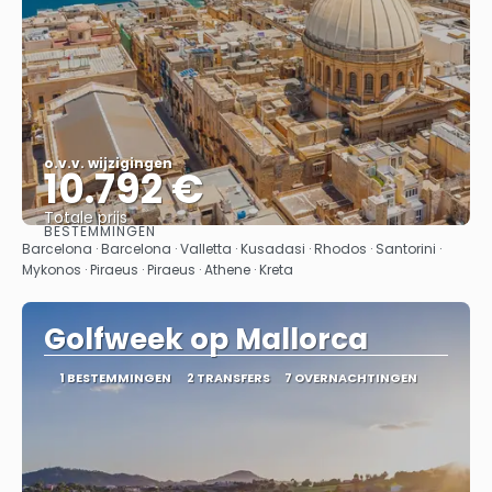
o.v.v. wijzigingen
10.792 €
Totale prijs
BESTEMMINGEN
Bekijk
Barcelona · Barcelona · Valletta · Kusadasi · Rhodos · Santorini ·
Mykonos · Piraeus · Piraeus · Athene · Kreta
Golfweek op Mallorca
1 BESTEMMINGEN
2 TRANSFERS
7 OVERNACHTINGEN