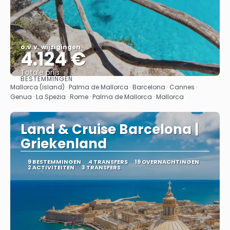
o.v.v. wijzigingen
4.124 €
Totale prijs
BESTEMMINGEN
Bekijk
Mallorca (island) · Palma de Mallorca · Barcelona · Cannes ·
Genua · La Spezia · Rome · Palma de Mallorca · Mallorca
Land & Cruise Barcelona |
Griekenland
9 BESTEMMINGEN
4 TRANSFERS
19 OVERNACHTINGEN
2 ACTIVITEITEN
3 TRANSFERS