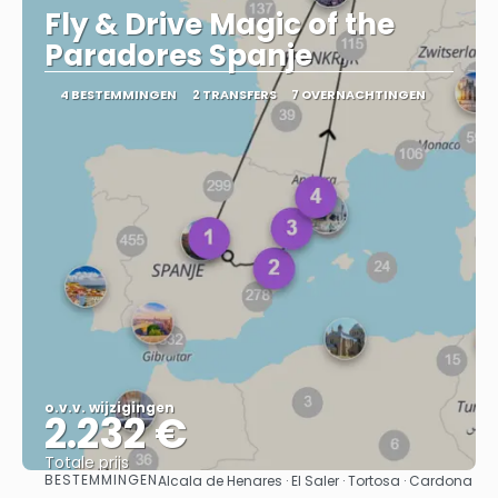
Fly & Drive Magic of the
Paradores Spanje
4 BESTEMMINGEN
2 TRANSFERS
7 OVERNACHTINGEN
o.v.v. wijzigingen
2.232 €
Totale prijs
BESTEMMINGEN
Alcala de Henares · El Saler · Tortosa · Cardona
Bekijk