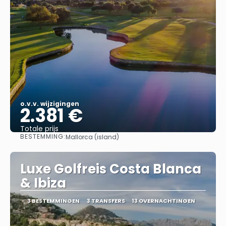
o.v.v. wijzigingen
2.381 €
Totale prijs
BESTEMMING:
Mallorca (island)
Bekijk
Luxe Golfreis Costa Blanca
& Ibiza
3 BESTEMMINGEN
3 TRANSFERS
13 OVERNACHTINGEN