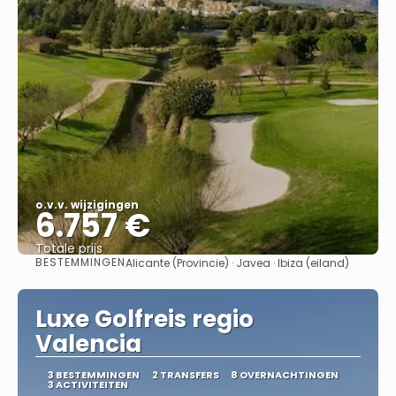
o.v.v. wijzigingen
6.757 €
Totale prijs
BESTEMMINGEN
Alicante (Provincie) · Javea · Ibiza (eiland)
Bekijk
Luxe Golfreis regio
Valencia
3 BESTEMMINGEN
2 TRANSFERS
8 OVERNACHTINGEN
3 ACTIVITEITEN