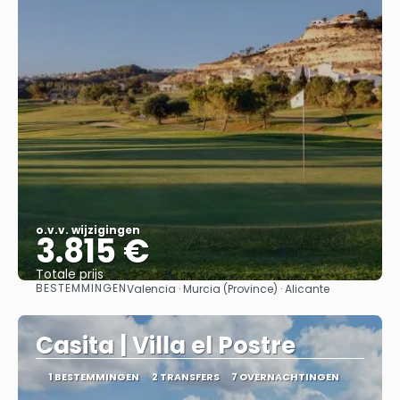
o.v.v. wijzigingen
3.815 €
Totale prijs
BESTEMMINGEN
Valencia · Murcia (Province) · Alicante
Bekijk
Casita | Villa el Postre
1 BESTEMMINGEN
2 TRANSFERS
7 OVERNACHTINGEN