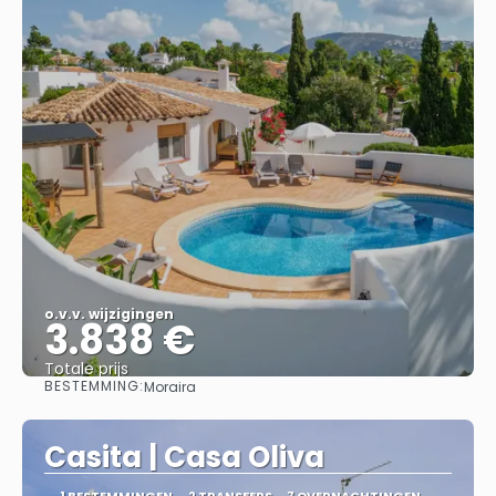
o.v.v. wijzigingen
3.838 €
Totale prijs
BESTEMMING:
Moraira
Bekijk
Casita | Casa Oliva
1 BESTEMMINGEN
2 TRANSFERS
7 OVERNACHTINGEN