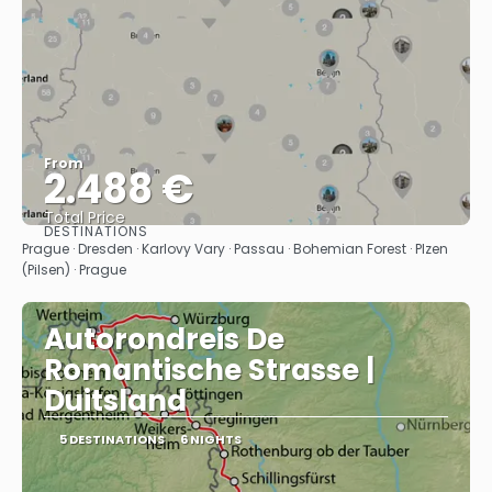
From
2.488 €
Total Price
DESTINATIONS
See
Prague · Dresden · Karlovy Vary · Passau · Bohemian Forest · Plzen
(Pilsen) · Prague
Autorondreis De
Romantische Strasse |
Duitsland
5 DESTINATIONS
6 NIGHTS