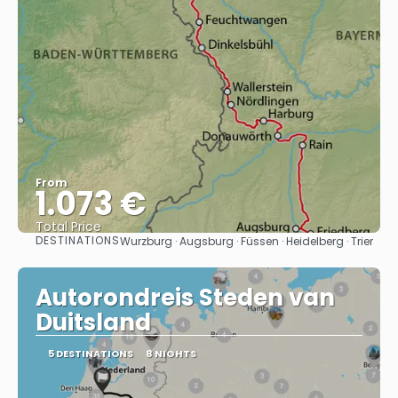
From
1.073 €
Total Price
DESTINATIONS
Wurzburg · Augsburg · Füssen · Heidelberg · Trier
See
Autorondreis Steden van
Duitsland
5 DESTINATIONS
8 NIGHTS