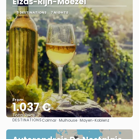
Elzas-Rijn-Moezel
3 DESTINATIONS
7 NIGHTS
From
1.037 €
Total Price
DESTINATIONS
Colmar · Mulhouse · Mayen-Koblenz
See