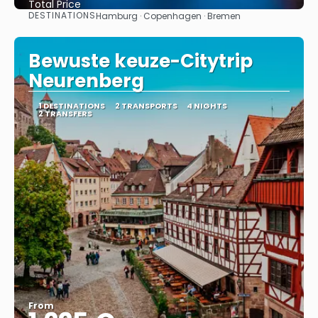
Total Price
DESTINATIONS
Hamburg · Copenhagen · Bremen
See
Bewuste keuze-Citytrip
Neurenberg
1 DESTINATIONS
2 TRANSPORTS
4 NIGHTS
2 TRANSFERS
From