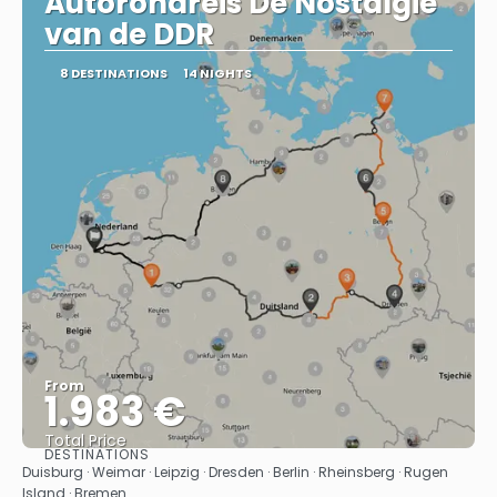
Autorondreis De Nostalgie
van de DDR
8 DESTINATIONS
14 NIGHTS
From
1.983 €
Total Price
DESTINATIONS
See
Duisburg · Weimar · Leipzig · Dresden · Berlin · Rheinsberg · Rugen
Island · Bremen