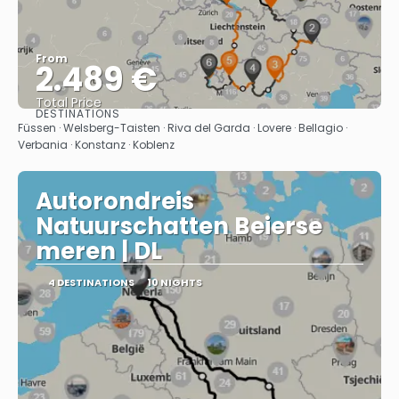
From
2.489 €
Total Price
DESTINATIONS
See
Füssen · Welsberg-Taisten · Riva del Garda · Lovere · Bellagio ·
Verbania · Konstanz · Koblenz
Autorondreis
Natuurschatten Beierse
meren | DL
4 DESTINATIONS
10 NIGHTS