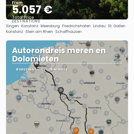
From
5.057 €
Total Price
DESTINATIONS
See
Singen · Konstanz · Meersburg · Friedrichshafen · Lindau · St. Gallen ·
Konstanz · Stein am Rhein · Schaffhausen
Autorondreis meren en
Dolomieten
8 DESTINATIONS
15 NIGHTS