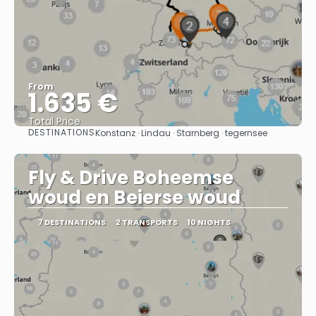
From
1.635 €
Total Price
DESTINATIONS
Konstanz · Lindau · Starnberg · tegernsee
See
Fly & Drive Boheemse
woud en Beierse woud
7 DESTINATIONS
2 TRANSPORTS
10 NIGHTS