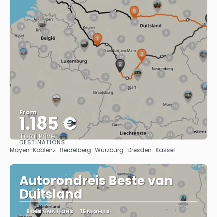
From
1.185 €
Total Price
DESTINATIONS
See
Mayen-Koblenz · Heidelberg · Wurzburg · Dresden · Kassel
Autorondreis Beste van
Duitsland
8 DESTINATIONS
16 NIGHTS