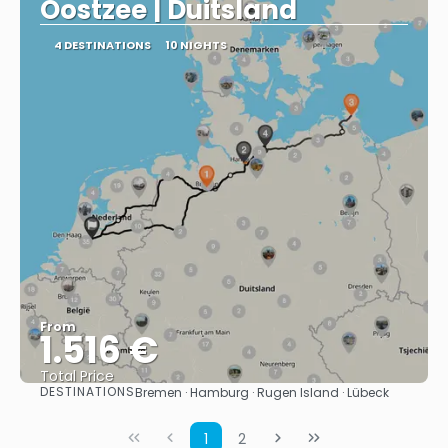
Oostzee | Duitsland
4 DESTINATIONS
10 NIGHTS
From
1.516 €
Total Price
DESTINATIONS
Bremen · Hamburg · Rugen Island · Lübeck
See
1
2