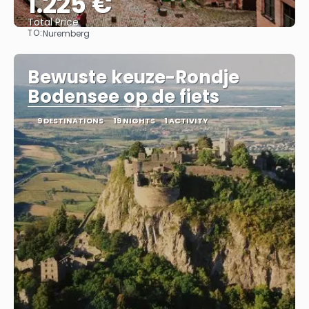
1.225 €
Total Price
TO:
Nuremberg
See
Bewuste keuze-Rondje
Bodensee op de fiets
9 DESTINATIONS
19 NIGHTS
1 ACTIVITY