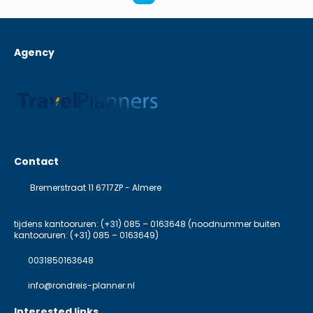
Agency
Contact
Bremerstraat 11 6717ZP - Almere
tijdens kantooruren: (+31) 085 – 0163648 (noodnummer buiten
kantooruren: (+31) 085 – 0163649)
0031850163648
info@rondreis-planner.nl
Interested links