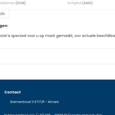
Dalaman
(DLM)
Schiphol
(AMS)
ils
gen:
rstel is speciaal voor u op maat gemaakt, ovv actuele beschikbaa
Contact
Bremerstraat 11 6717ZP - Almere