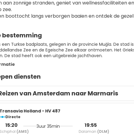
 aan zonnige stranden, geniet van wellnessfaciliteiten
p zee.
n boottocht langs verborgen baaien en ontdek de gezelli
e bestemming
 een Turkse badplaats, gelegen in de provincie Muğla. De stad is
ddellandse Zee en de Egeïsche Zee elkaar ontmoeten. Het Grieks
en. De stad heeft ook een uitgebreide jachthaven.
rmatie
epen diensten
Reizen van Amsterdam naar Marmaris
Transavia Holland - HV 487
Directe
15:20
19:55
3uur 35min
Schiphol
(AMS)
Dalaman
(DLM)