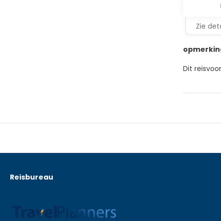
Zie deta
opmerkin
Dit reisvoo
Reisbureau