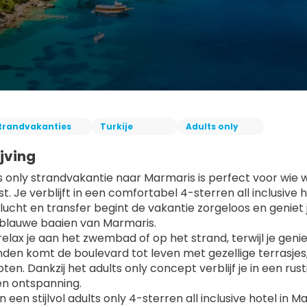
trandvakanties
Turkije
Adults only
jving
s only strandvakantie naar Marmaris is perfect voor wie 
t. Je verblijft in een comfortabel 4-sterren all inclusive h
vlucht en transfer begint de vakantie zorgeloos en geniet 
blauwe baaien van Marmaris.
elax je aan het zwembad of op het strand, terwijl je genie
nden komt de boulevard tot leven met gezellige terrasjes,
oten. Dankzij het adults only concept verblijf je in een ru
n ontspanning.
 in een stijlvol adults only 4-sterren all inclusive hotel in 