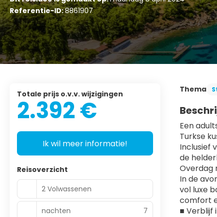
Referentie-ID:
8861907
Thema
S
Totale prijs o.v.v. wijzigingen
2.392 €
Beschri
Een adult
Turkse kus
Ik wil meer informatie!
Inclusief 
de helder
Overdag r
Reisoverzicht
In de avo
2 Volwassenen
vol luxe b
comfort e
■ Verblijf
nachten
7