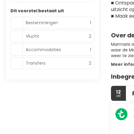
■ Ontspan
uitzicht o
Dit voorstel bestaat uit
■ Maak ee
Bestemmingen
1
Over d
Vlucht
2
Marmaris is
Accommodaties
1
waar de Mi
weer te zi
Transfers
2
Meer info
Inbegr
12
okt