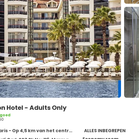
n Hotel - Adults Only
 goed
60
is - Op 4,5 km van het centrum
ALLES INBEGREPEN