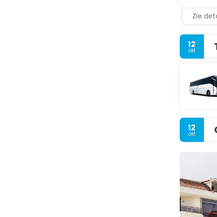
Zie deta
12
okt
12
okt