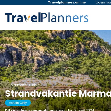
Travelplanners.online
tijdens k
Marmaris, Turkije
Strandvakantie Marma
Adults Only
Dit reisidee is gemaakt op:
maandag 8 april 2024