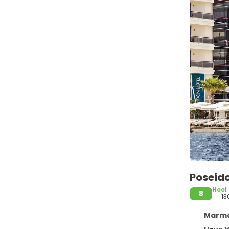
Poseido
Heel
8
13
Marmar