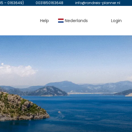
85 – 0163649)
0031850163648
info@rondreis-planner.nl
Help
Nederlands
Login