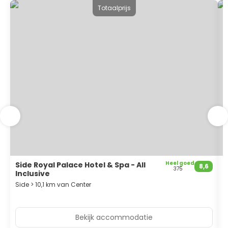
Totaalprijs
Heel goed
Side Royal Palace Hotel & Spa - All
A
8,6
375
Inclusive
Side > 10,1 km van Center
S
Bekijk accommodatie