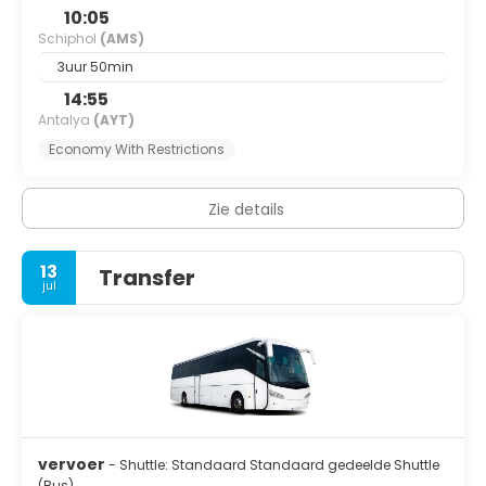
10:05
Schiphol
(AMS)
3uur 50min
14:55
Antalya
(AYT)
Economy With Restrictions
Zie details
13
Transfer
jul
vervoer
- Shuttle: Standaard Standaard gedeelde Shuttle
(Bus)