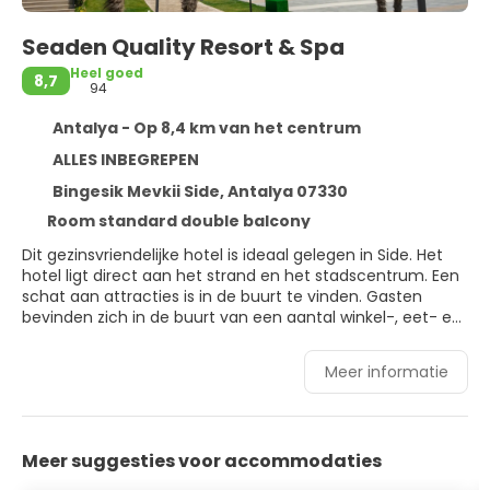
Seaden Quality Resort & Spa
Heel goed
8,7
94
Antalya - Op 8,4 km van het centrum
ALLES INBEGREPEN
Bingesik Mevkii Side, Antalya 07330
Room standard double balcony
Dit gezinsvriendelijke hotel is ideaal gelegen in Side. Het
hotel ligt direct aan het strand en het stadscentrum. Een
schat aan attracties is in de buurt te vinden. Gasten
bevinden zich in de buurt van een aantal winkel-, eet- en
uitgaansgelegenheden. De luchthaven van Antalya ligt op
slechts 64 km van het hotel. Dit prachtige strandhotel zal
Meer informatie
zeker indruk maken. De kamers zijn uitstekend ontworpen
en bieden comfort en stijl in een ontspannen omgeving.
Gasten kunnen genieten van heerlijke gerechten in de
restaurants, gevolgd door een verfrissend drankje in de
Meer suggesties voor accommodaties
bar. De kleintjes zullen blij zijn met de vele faciliteiten en
diensten die het hotel biedt.