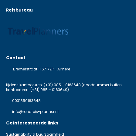
Reisbureau
Contact
Bremerstraat 11 6717ZP - Almere
tijdens kantooruren: (+31) 085 – 0163648 (noodnummer buiten
kantooruren: (+31) 085 – 0163649)
0031850163648
info@rondreis-planner.nl
Geïnteresseerde links
Sustainability & Duurzaamheid