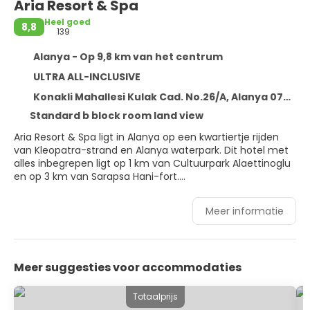
Aria Resort & Spa
Heel goed
8,8
139
Alanya - Op 9,8 km van het centrum
ULTRA ALL-INCLUSIVE
Konakli Mahallesi Kulak Cad. No.26/A, Alanya 07490
Standard b block room land view
Aria Resort & Spa ligt in Alanya op een kwartiertje rijden
van Kleopatra-strand en Alanya waterpark. Dit hotel met
alles inbegrepen ligt op 1 km van Cultuurpark Alaettinoglu
en op 3 km van Sarapsa Hani-fort.
Verwen jezelf met massages, lichaamsbehandelingen en
Meer informatie
gezichtsbehandelingen wanneer je de spa bezoekt. Na
een duik in één van de 2 buitenzwembaden kun je een
beetje tijd doorbrengen op het privéstrand. Andere
kenmerken van dit hotel zijn gratis wifi, conciërgeservices
Meer suggesties voor accommodaties
en een kapsalon.
Doe of je thuis bent in één van de 293 kamers met een
Totaalprijs
minibar en een lcd-televisie. Dankzij gratis wifi blijf je