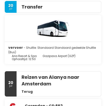
20
Transfer
jul
vervoer
- Shuttle: Standaard Standaard gedeelde Shuttle
(Bus)
Aria Resort & Spa
Gazipasa Airport (GZP)
Ophaaltijd: 12:50
Reizen van Alanya naar
20
Amsterdam
jul
Terug
Corendon - CD 652