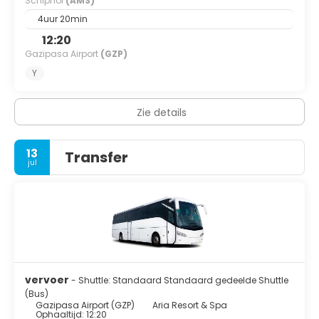
Schiphol
(AMS)
4uur 20min
12:20
Gazipasa Airport
(GZP)
Y
Zie details
13
Transfer
jul
vervoer
- Shuttle: Standaard Standaard gedeelde Shuttle
(Bus)
Gazipasa Airport (GZP)
Aria Resort & Spa
Ophaaltijd: 12:20