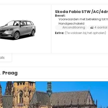
Skoda Fabia STW /AC/4d
Bevat:
Voorwaarden met betrekking tot he
Handgeschakeld
Airconditioning
4 aantal
Extra:
(Te voldoen bij het ophalen)
ils
1.
Praag