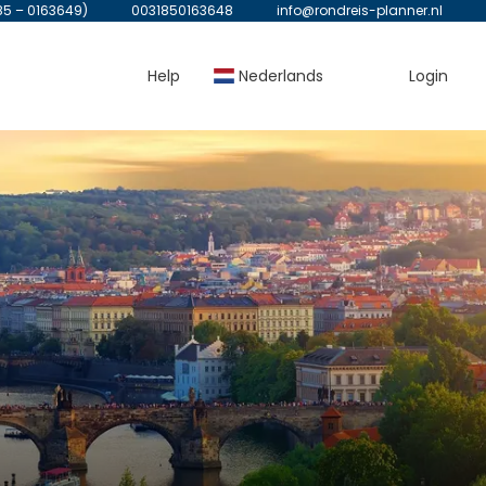
85 – 0163649)
0031850163648
info@rondreis-planner.nl
Help
Nederlands
Login