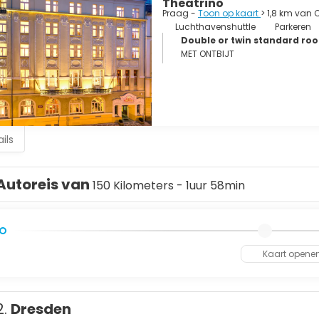
Theatrino
), Nové Město (Nieuwe Stad), Hradčany (de Burchtwijk) en het 
Praag -
Toon op kaart
> 1,8 km van 
Luchthavenshuttle
Parkeren
Double or twin standard ro
MET ONTBIJT
ils
Autoreis van
150 Kilometers - 1uur 58min
Kaart opene
2.
Dresden