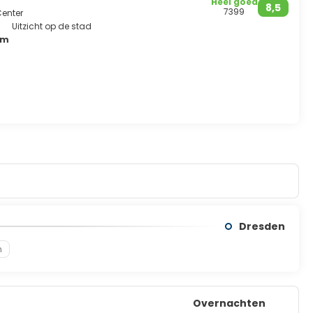
Heel goed
8,5
daarnaast gelegen Malá Strana.
7399
Center
Uitzicht op de stad
om
Dresden
n
Overnachten