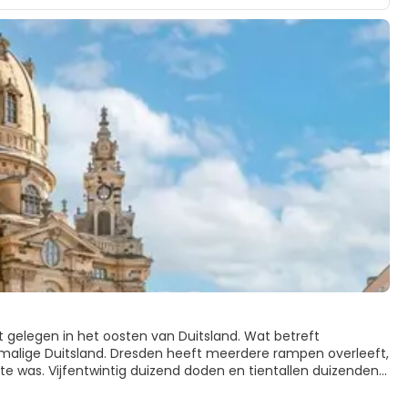
 gelegen in het oosten van Duitsland. Wat betreft
oormalige Duitsland. Dresden heeft meerdere rampen overleeft,
e was. Vijfentwintig duizend doden en tientallen duizenden
ardementen die tijdens de Tweede Wereldoorlog heeft
 gebouwen na de oorlog helemaal te slopen bleef er maar