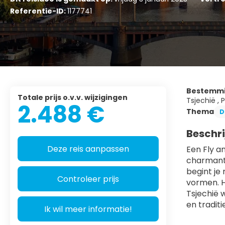
Referentie-ID:
1177741
Bestemm
Totale prijs o.v.v. wijzigingen
Tsjechië , 
2.488 €
Thema
D
Beschri
Deze reis aanpassen
Een Fly a
charmante
begint je
Controleer prijs
vormen. H
Tsjechië 
en tradit
Ik wil meer informatie!