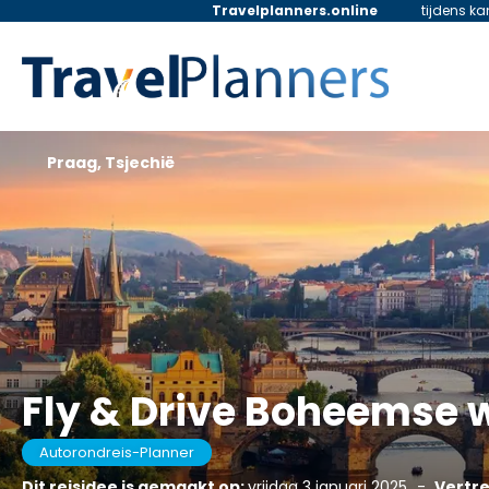
Travelplanners.online
tijdens k
Praag, Tsjechië
Fly & Drive Boheemse 
Autorondreis-Planner
Dit reisidee is gemaakt op:
vrijdag 3 januari 2025
-
Vertre