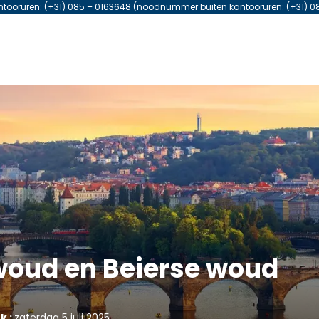
antooruren: (+31) 085 – 0163648 (noodnummer buiten kantooruren: (+31) 0
woud en Beierse woud
k :
zaterdag 5 juli 2025