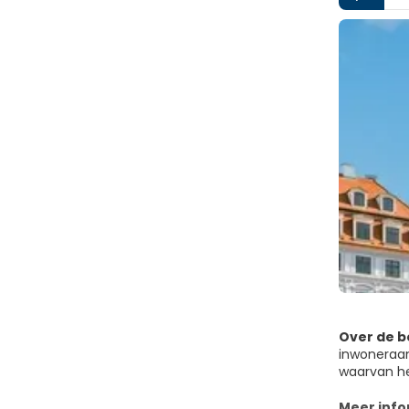
Over de 
inwoneraan
waarvan he
vernietigd
plaatsgevo
Meer info