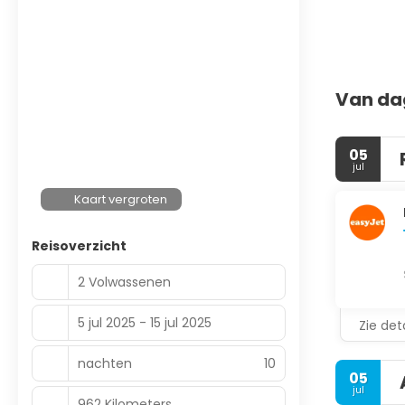
Van da
05
jul
Kaart vergroten
Reisoverzicht
2 Volwassenen
5 jul 2025 - 15 jul 2025
Zie deta
nachten
10
05
jul
962 Kilometers