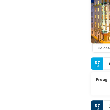
(Oude Stad
Zie deta
07
jul
Praag
07
jul