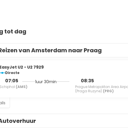
g tot dag
Reizen van Amsterdam naar Praag
EasyJet U2 - U2 7929
Directe
07:05
08:35
1uur 30min
Schiphol
(AMS)
Prague Metropolitan Area Airpo
(Praga Ruzyne)
(PRG)
ils
Autoverhuur