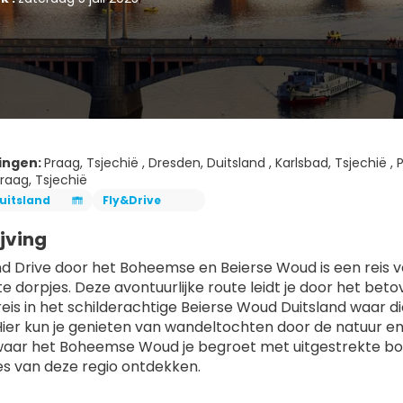
ingen:
Praag, Tsjechië , Dresden, Duitsland , Karlsbad, Tsjechië ,
Praag, Tsjechië
uitsland
Fly&Drive
jving
nd Drive door het Boheemse en Beierse Woud is een reis vo
 dorpjes. Deze avontuurlijke route leidt je door het beto
 reis in het schilderachtige Beierse Woud Duitsland waar
ier kun je genieten van wandeltochten door de natuur en 
waar het Boheemse Woud je begroet met uitgestrekte bossen
ies van deze regio ontdekken.