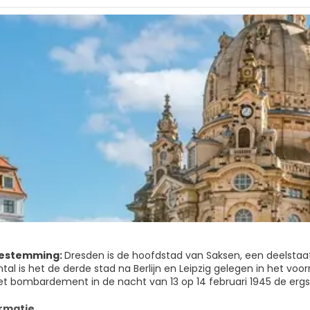
bestemming:
Dresden is de hoofdstad van Saksen, een deelstaat
tal is het de derde stad na Berlijn en Leipzig gelegen in het v
t bombardement in de nacht van 13 op 14 februari 1945 de ergst
e gebouwen waren het resultaat van één van de zwaarste bomb
nden. Omdat het communistische bewind besloot de getroffen
rmatie