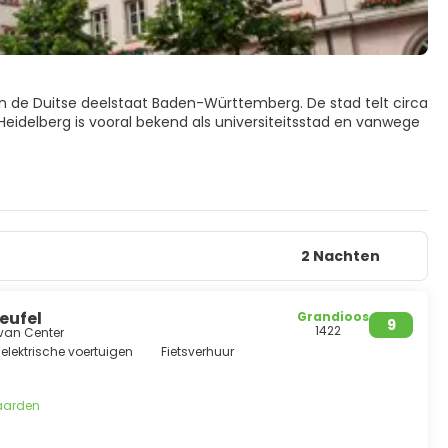
an de Duitse deelstaat Baden-Württemberg. De stad telt circa
Heidelberg is vooral bekend als universiteitsstad en vanwege
gen – heeft u een prachtig uitzicht over de omgeving. Ook
tot station Molkenkur, waar u uw reis voortzet in een
2 Nachten
eufel
Grandioos
9
1422
 van Center
elektrische voertuigen
Fietsverhuur
aarden