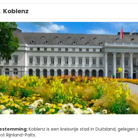
1.
Koblenz
bestemming:
Koblenz is een kreisvrije stad in Duitsland, gelege
t Rijnland-Palts.