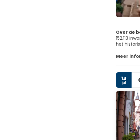
Over de 
152.113 inw
het histor
Vanaf de K
Meer info
kan hier h
gondel die
14
jul