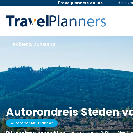
Travelplanners.online
tijdens k
Koblenz, Duitsland
Autorondreis Steden v
Autorondreis-Planner
Dit reisidee is gemaakt op:
vrijdag 3 januari 2025
-
Vertre