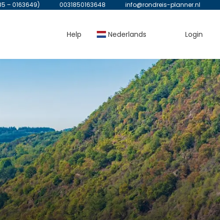
85 – 0163649)
0031850163648
info@rondreis-planner.nl
Help
Nederlands
Login