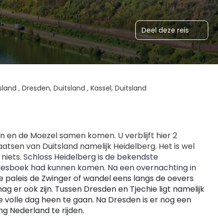
Deel deze reis
sland , Dresden, Duitsland , Kassel, Duitsland
jn en de Moezel samen komen. U verblijft hier 2 
tsen van Duitsland namelijk Heidelberg. Het is wel 
niets. S
chloss Heidelberg is de bekendste 
kjesboek had kunnen komen. Na een overnachting in 
paleis de Zwinger of wandel eens langs de oevers 
van de Elbe-rivier. Niet alleen de stad is een plaatje, de omgeving mag er ook zijn. Tussen Dresden en Tjechie ligt namelijk 
 volle dag heen te gaan. Na Dresden is er nog een 
g Nederland te rijden.