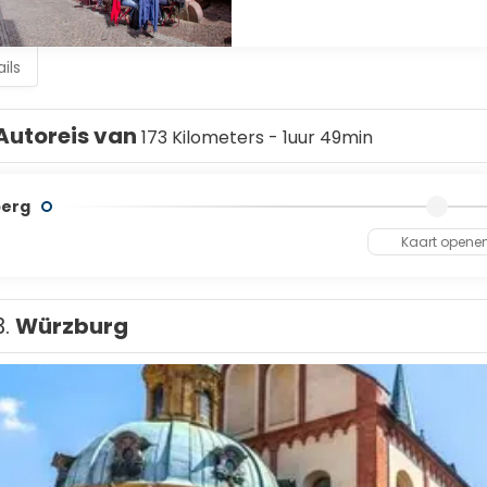
ils
Autoreis van
173 Kilometers - 1uur 49min
berg
Kaart opene
3.
Würzburg