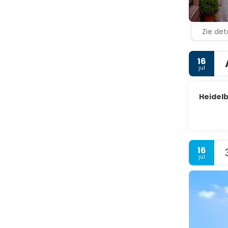
Zie deta
16
jul
Heidel
16
jul