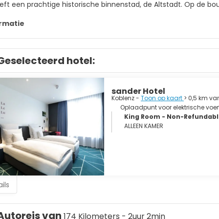
eft een prachtige historische binnenstad, de Altstadt. Op de bou
e Rijn.
rmatie
onrad-Adenauer-Ufer, de promenade langs de Rijn in de Altstadt
Geselecteerd hotel:
tadt zijn veel pleinen met middeleeuwse gebouwen waar tegenwoord
euwse fort Ehrenbreitstein ligt op een hoge rots tegenover de D
sander Hotel
 is een uitzichtspunt met uitzicht over de Moezel, de Rijn en op
Koblenz -
Toon op kaart
> 0,5 km va
langs de Rijn over de Rijn naar de top van de rots gebracht wor
Oplaadpunt voor elektrische voer
z en op de Moezel en de Rijn.
King Room - Non-Refundable 
ALLEEN KAMER
ils
Autoreis van
174 Kilometers - 2uur 2min