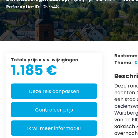
Referentie-ID:
1057548
Bestemm
Totale prijs o.v.v. wijzigingen
Thema
D
1.185 €
Beschri
Deze rondr
Deze reis aanpassen
nachten. 
een stad d
bezienswa
Controleer prijs
Wurzberg 
Saksisch 
Ik wil meer informatie!
overnacht