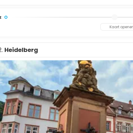
z
Kaart opene
2.
Heidelberg