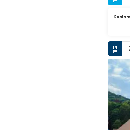
jul
Koblen
14
jul