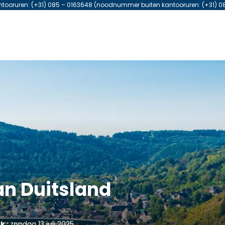
antooruren: (+31) 085 – 0163648 (noodnummer buiten kantooruren: (+31) 0
an Duitsland
k :
zondag 13 juli 2025