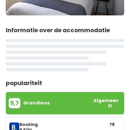
Informatie over de accommodatie
populariteit
Algemeen
9,7
Grandioos
91
Booking
78
9,6/10