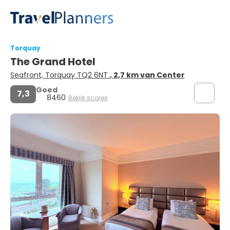
Torquay
The Grand Hotel
Seafront, Torquay TQ2 6NT
, 2,7 km van Center
Goed
7,3
8460
Bekijk scores