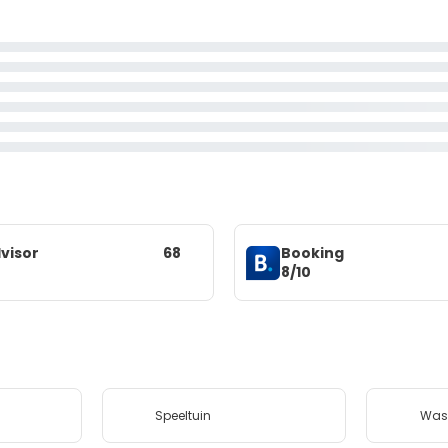
visor
68
Booking
8/10
Speeltuin
Wass