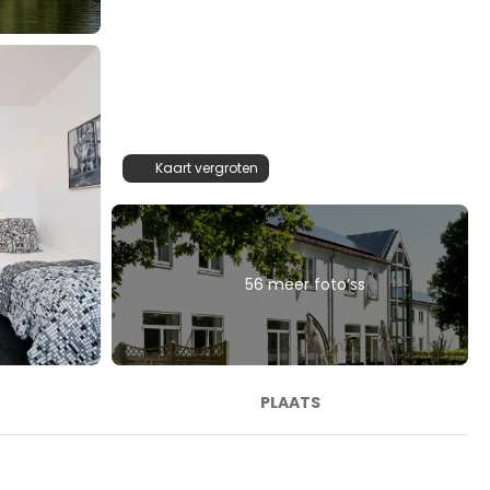
Kaart vergroten
56 meer foto’ss
PLAATS