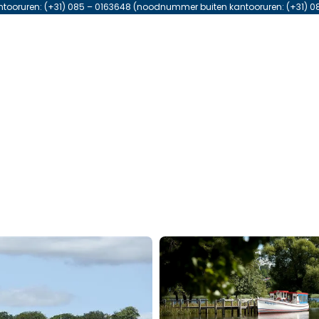
antooruren: (+31) 085 – 0163648 (noodnummer buiten kantooruren: (+31) 0