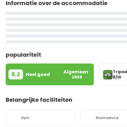
Informatie over de accommodatie
populariteit
Algemeen
Tripad
8,2
Heel goed
8/10
2859
Belangrijke faciliteiten
Gym
Roomservice