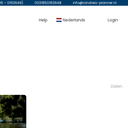
85 – 0163649)
0031850163648
info@rondreis-planner.nl
Help
Nederlands
Login
Delen