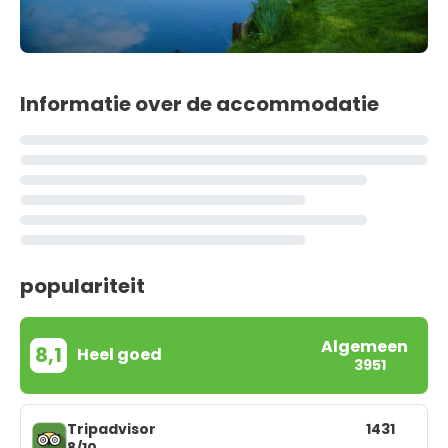
Informatie over de accommodatie
populariteit
Algemeen
8,1
Heel goed
3951
Tripadvisor
1431
8/10