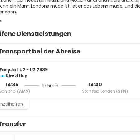
ionen, der neuesten Musik und Mode, Punks und Peers und allen 
enn ein Mann Londons müde ist, ist er des Lebens müde, und dies
erleben.
s
ffene Dienstleistungen
Transport bei der Abreise
EasyJet U2 - U2 7839
Direktflug
14:35
14:40
1h 5min
Schiphol
(AMS)
Stansted London
(STN)
inzelheiten
Transfer