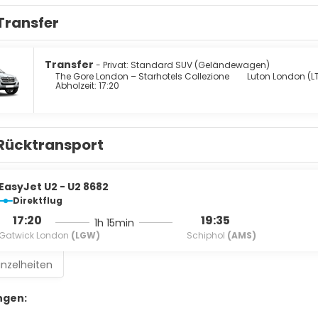
Transfer
Transfer
- Privat: Standard SUV (Geländewagen)
The Gore London – Starhotels Collezione
Luton London (L
Abholzeit: 17:20
Rücktransport
EasyJet U2 - U2 8682
Direktflug
17:20
19:35
1h 15min
Gatwick London
(LGW)
Schiphol
(AMS)
inzelheiten
gen: