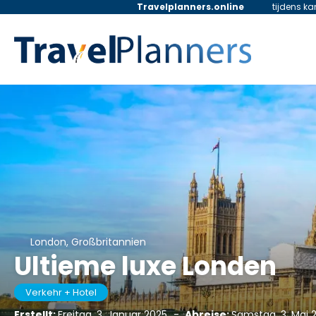
Travelplanners.online
tijdens k
London, Großbritannien
Ultieme luxe Londen
Verkehr + Hotel
Erstellt:
Freitag, 3. Januar 2025
-
Abreise:
Samstag, 3. Mai 