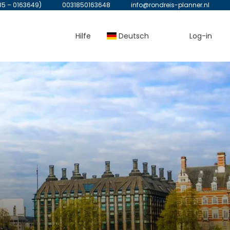
85 – 0163649)
0031850163648
info@rondreis-planner.nl
Hilfe
Deutsch
Log-in