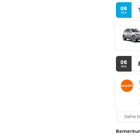
06
Mai
06
Mai
Siehe E
Bemerkun