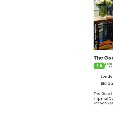
The Gor
Sehr
8,9
55
London 
190 Quee
The Gore L
Imperial College Lo
km von Ken
Kostenlose