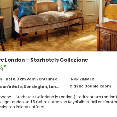
e London – Starhotels Collezione
 gut
16
- Bei 0,9 km vom Zentrum entfernt
NUR ZIMMER
Classic Double Room
n's Gate, Kensington, London SW7 5EX
ondon – Starhotels Collezione in London (Stadtzentrum London) 
ndon und 5 Gehminuten von Royal Albert Hall entfernt ist. Dieses Hotel für Familien ist 0,6 km von Hyde Park und
sington Palace entfernt.
s WLAN, ein Concierge-Service und ein Hochzeitsservice sind verf