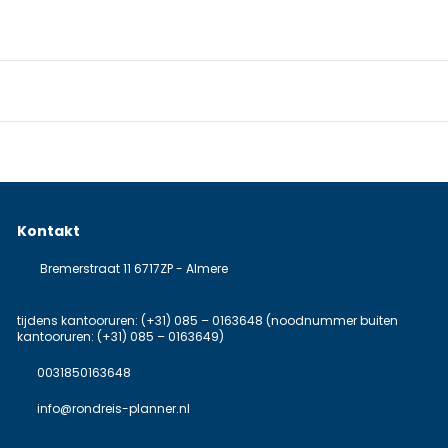
Kontakt
Bremerstraat 11 6717ZP - Almere
tijdens kantooruren: (+31) 085 – 0163648 (noodnummer buiten
kantooruren: (+31) 085 – 0163649)
0031850163648
info@rondreis-planner.nl