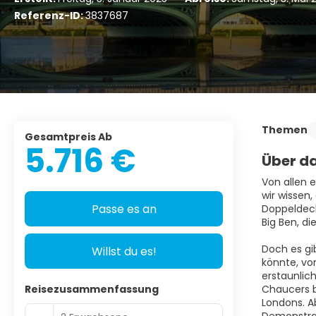
Referenz-ID:
3837687
Themen
Gesamtpreis Ab
5.716 €
Über da
Von allen 
wir wissen,
Passe es an
Doppeldeck
Big Ben, d
Doch es gi
Willst du es!
könnte, vo
erstaunlic
Reisezusammenfassung
Chaucers b
Londons. A