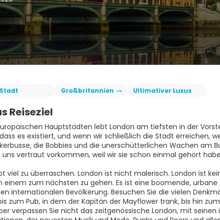
Stadt
Großbritannien
Ultimativer Luxus
s Reiseziel
europäischen Hauptstädten lebt London am tiefsten in der Vorst
 dass es existiert, und wenn wir schließlich die Stadt erreichen, 
erbusse, die Bobbies und die unerschütterlichen Wachen am B
ie uns vertraut vorkommen, weil wir sie schon einmal gehört habe
bt viel zu überraschen. London ist nicht malerisch. London ist
n einem zum nächsten zu gehen. Es ist eine boomende, urbane
hen internationalen Bevölkerung. Besuchen Sie die vielen Denk
is zum Pub, in dem der Kapitän der Mayflower trank, bis hin zum 
ber verpassen Sie nicht das zeitgenössische London, mit seinen i