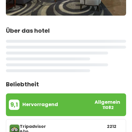
Über das hotel
Beliebtheit
Allgemein
9,1
Hervorragend
11082
Tripadvisor
2212
9/10