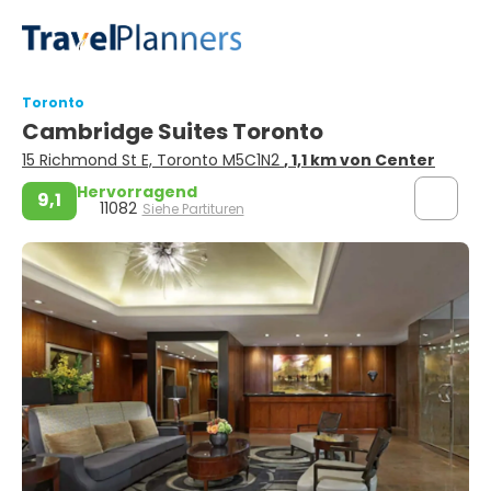
Toronto
Cambridge Suites Toronto
15 Richmond St E, Toronto M5C1N2
, 1,1 km von Center
Hervorragend
9,1
11082
Siehe Partituren