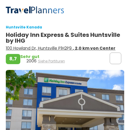
Huntsville Kanada
Holiday Inn Express & Suites Huntsville
by IHG
100 Howland Dr, Huntsville P1H2P9
, 2,0 km von Center
Sehr gut
8,7
2006
Siehe Partituren