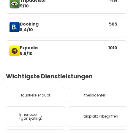
Tripadvisor
491
9/10
Booking
505
8,4/10
Expedia
1010
8,8/10
Wichtigste Dienstleistungen
Haustiere erlaubt
Fitnesscenter
Innenpool
Parkplatz inbegriffen
(ganzjährig)