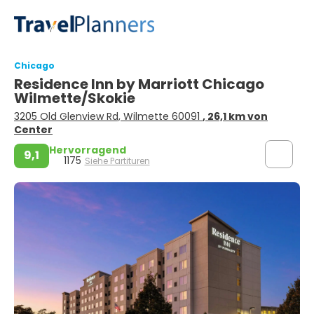
Chicago
Residence Inn by Marriott Chicago
Wilmette/Skokie
3205 Old Glenview Rd, Wilmette 60091
, 26,1 km von
Center
Hervorragend
9,1
1175
Siehe Partituren